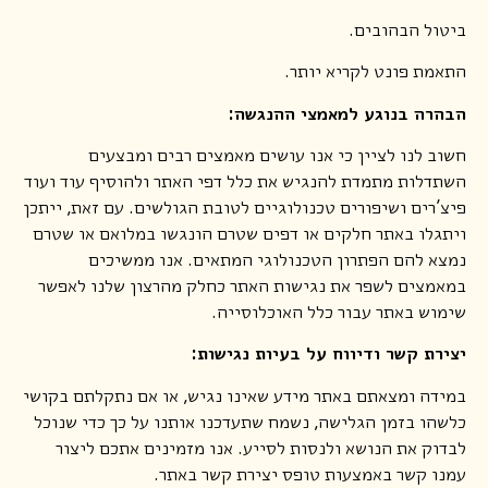
ביטול הבהובים.
התאמת פונט לקריא יותר.
הבהרה בנוגע למאמצי ההנגשה:
חשוב לנו לציין כי אנו עושים מאמצים רבים ומבצעים
השתדלות מתמדת להנגיש את כלל דפי האתר ולהוסיף עוד ועוד
פיצ’רים ושיפורים טכנולוגיים לטובת הגולשים. עם זאת, ייתכן
ויתגלו באתר חלקים או דפים שטרם הונגשו במלואם או שטרם
נמצא להם הפתרון הטכנולוגי המתאים. אנו ממשיכים
במאמצים לשפר את נגישות האתר כחלק מהרצון שלנו לאפשר
שימוש באתר עבור כלל האוכלוסייה.
יצירת קשר ודיווח על בעיות נגישות:
במידה ומצאתם באתר מידע שאינו נגיש, או אם נתקלתם בקושי
כלשהו בזמן הגלישה, נשמח שתעדכנו אותנו על כך כדי שנוכל
לבדוק את הנושא ולנסות לסייע. אנו מזמינים אתכם ליצור
עמנו קשר באמצעות טופס יצירת קשר באתר.